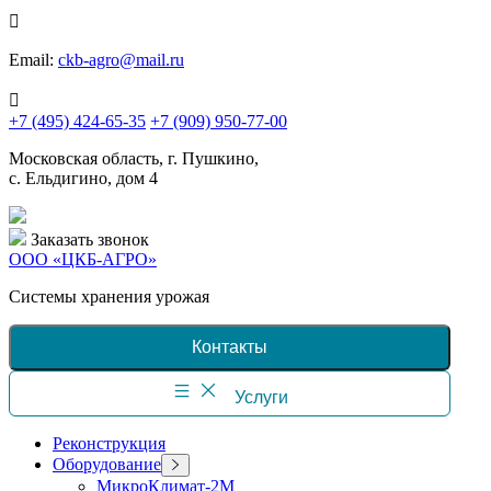
Перейти
к
содержимому
Email:
ckb-agro@mail.ru
+7 (495) 424-65-35
+7 (909) 950-77-00
Московская область, г. Пушкино,
с. Ельдигино, дом 4
Заказать звонок
ООО «ЦКБ-АГРО»
Системы хранения урожая
Контакты
Услуги
Реконструкция
Оборудование
МикроКлимат-2М