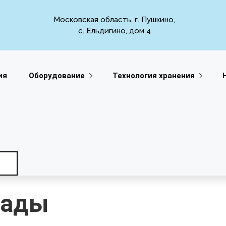
Московская область, г. Пушкино,
с. Ельдигино, дом 4
ия
Оборудование
Технология хранения
рады