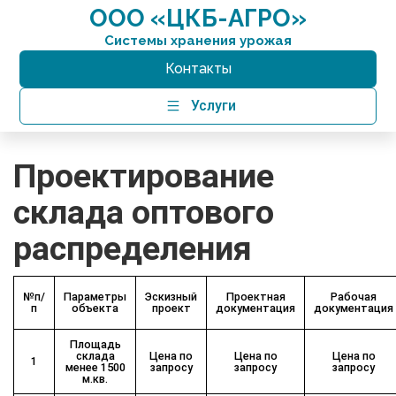
Перейти
ООО «ЦКБ-АГРО»
к
содержимому
Системы хранения урожая
Контакты
Услуги
Проектирование
склада оптового
распределения
№п/
Параметры
Эскизный
Проектная
Рабочая
п
объекта
проект
документация
документация
Площадь
склада
Цена по
Цена по
Цена по
1
менее 1500
запросу
запросу
запросу
м.кв.