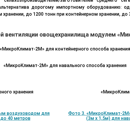
сельхозпроизводителей/заготовителей среднего се
альтернатива дорогому импортному оборудованию: о
 хранении, до 1200 тонн при контейнерном хранении, до 
ой вентиляции овощехранилища модулем «Ми
«МикроКлимат-2М» для контейнерного способа хранени
«МикроКлимат-2М» для навального способа хранения
ного хранения
«МикроКлима
ным воздуховодом для
Фото 3. «МикроКлимат-2М
 до 40 метров
(3м х 1,5м) для на