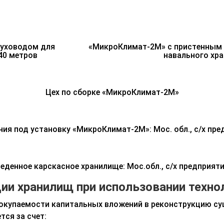
уховодом для
«МикроКлимат-2М» с пристенным 
40 метров
навального хра
Цех по сборке «МикроКлимат-2М»
ия под установку «МикроКлимат-2М»: Мос. обл., с/х пре
еденное карскасное хранилище: Мос.обл., с/х предприят
ции хранилищ при использовании техн
окупаемости капитальных вложений в реконструкцию с
ется за счет: