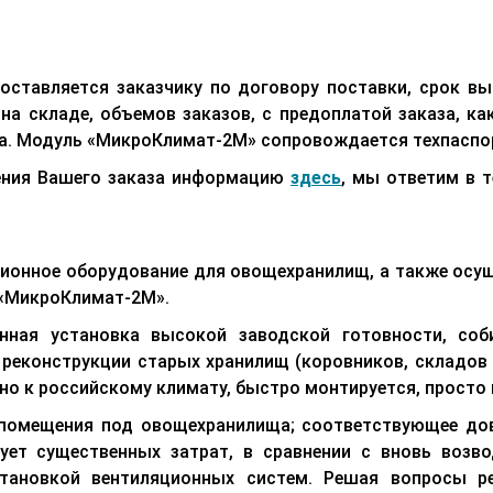
ставляется заказчику по договору поставки, срок вып
на складе, объемов заказов, с предоплатой заказа, ка
ка. Модуль «МикроКлимат-2М» сопровождается техпаспо
ения Вашего заказа информацию
здесь
, мы ответим в т
яционное оборудование для овощехранилищ, а также осу
 «МикроКлимат-2М».
нная установка высокой заводской готовности, со
 реконструкции старых хранилищ (коровников, складов и
о к российскому климату, быстро монтируется, просто 
 помещения под овощехранилища; соответствующее дов
ует существенных затрат, в сравнении с вновь воз
становкой вентиляционных систем. Решая вопросы р