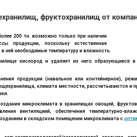
ехранилищ, фруктохранилищ от компа
олее 200 тн. возможно только при наличии
ссы продукции, поскольку естественная
т в ней необходимые температуру и влажность.
анилище кислород и удаляет из него образующиеся в
нения продукции (навальное или контейнерное), режи
вощехранилища, климата местности, рассчитываются и 
вки.
создания микроклимата в хранилищах овощей, фруктов
вления вентиляцией, обеспечения температурно-вл
с созданием в складском помещении микроклимата с
опти