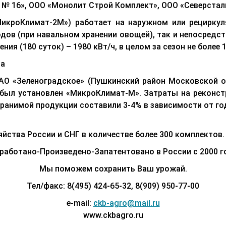
 № 16», ООО «Монолит Строй Комплект», ООО «Северстал
МикроКлимат-2М») работает на наружном или рециркуля
дов (при навальном хранении овощей), так и непосредс
ия (180 суток) – 1980 кВт/ч, в целом за сезон не более 1
да
О «Зеленоградское» (Пушкинский район Московской обл
е был установлен «МикроКлимат-М». Затраты на реконс
хранимой продукции составили 3-4% в зависимости от г
йства России и СНГ в количестве более 300 комплектов.
работано-Произведено-Запатентовано в России с 2000 г
Мы поможем сохранить Ваш урожай.
Тел/факс: 8(495) 424-65-32, 8(909) 950-77-00
e-mail:
ckb-agro@mail.ru
www.ckbagro.ru