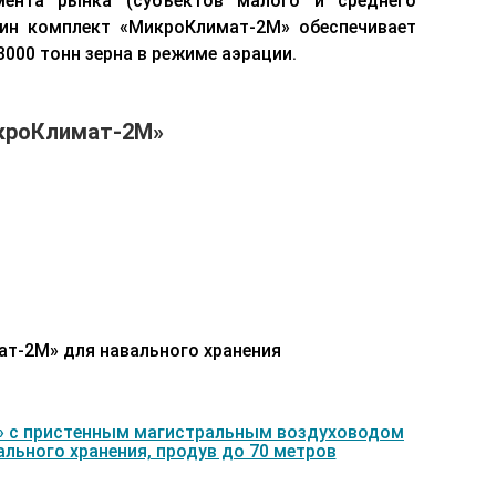
гмента рынка (субъектов малого и среднего
дин комплект «МикроКлимат-2М» обеспечивает
3000 тонн зерна в режиме аэрации.
кроКлимат-2М»
я
т-2М» для навального хранения
» с пристенным магистральным воздуховодом
вального хранения, продув до 70 метров