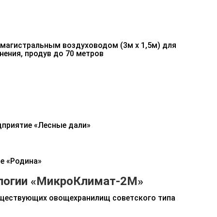
магистральным воздуховодом (3м х 1,5м) для
нения, продув до 70 метров
дприятие «Лесные дали»
ие «Родина»
ологии «МикроКлимат-2М»
уществующих овощехранилищ советского типа