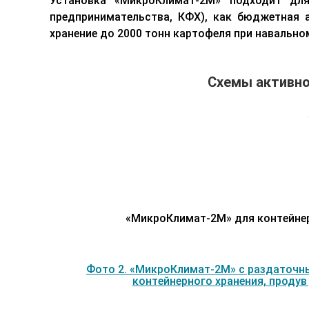
Установка «МикроКлимат-2М» подходит для 
предпринимательства, КФХ), как бюджетная 
хранение до 2000 тонн картофеля при навальном
Схемы активн
«МикроКлимат-2М» для контейнер
Фото 2. «МикроКлимат-2М» с раздаточ
контейнерного хранения, продув