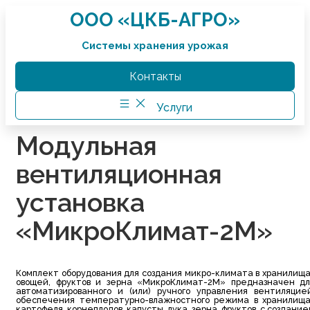
Перейти
ООО «ЦКБ-АГРО»
к
содержимому
Системы хранения урожая
Контакты
Услуги
Модульная
вентиляционная
установка
«МикроКлимат-2М»
Комплект оборудования для создания микро-климата в хранилища
овощей, фруктов и зерна «МикроКлимат-2М» предназначен дл
автоматизированного и (или) ручного управления вентиляцией
обеспечения температурно-влажностного режима в хранилища
картофеля, корнеплодов, капусты, лука, зерна, фруктов, с создани