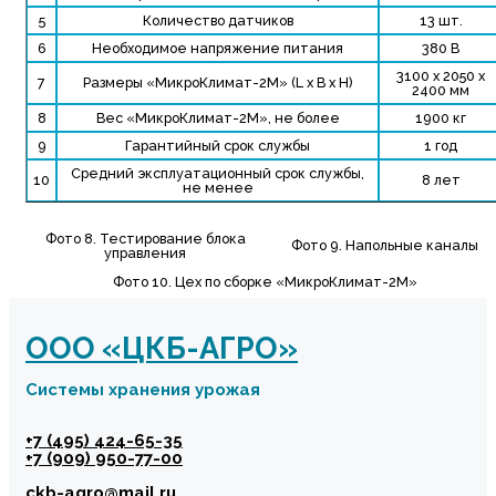
5
Количество датчиков
13 шт.
6
Необходимое напряжение питания
380 В
3100 х 2050 х
7
Размеры «МикроКлимат-2М» (L x B x H)
2400 мм
8
Вес «МикроКлимат-2М», не более
1900 кг
9
Гарантийный срок службы
1
год
Средний эксплуатационный срок службы,
10
8 лет
не менее
Фото 8. Тестирование блока
Фото 9. Напольные каналы
управления
Фото 10. Цех по сборке «МикроКлимат-2М»
ООО «ЦКБ-АГРО»
Системы хранения урожая
+7 (495) 424-65-35
+7 (909) 950-77-00
сkb-agro@mail.ru