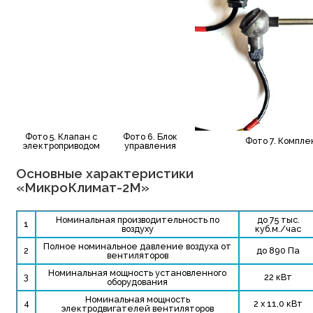
Фото 5. Клапан с
Фото 6. Блок
Фото 7. Компле
электроприводом
управления
Основные характеристики
«МикроКлимат-2М»
Номинальная производительность по
до 75 тыс.
1
воздуху
куб.м./час
Полное номинальное давление воздуха от
2
до 890 Па
вентиляторов
Номинальная мощность установленного
3
22 кВт
оборудования
Номинальная мощность
4
2 x 11,0 кВт
электродвигателей вентиляторов