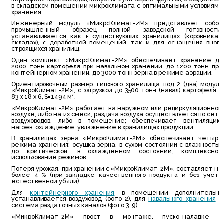
в складском помещении микроклимата с оптимальными условиям
хранения.
Инженерный модуль «МикроКлимат-2М» представляет собо
промышленный образец полной заводской готовности
устанавливается как в существующих хранилищах (коровниках
складах), с доработкой помещений, так и для оснащения внов
строящихся хранилищ.
Один комплект «МикроКлимат-2М» обеспечивает хранение д
2000 тонн картофеля при навальном хранении, до 1200 тонн пр
контейнерном хранении, до 3000 тонн зерна в режиме аэрации.
Ориентировочный размер типового хранилища под 2 (два) модул
«МикроКлимат-2М», с загрузкой до 3500 тонн (навал) картофеля
83 х 18 х 6, S=1494 м².
«МикроКлимат-2М» работает на наружном или рециркуляционно
воздухе, либо на их смеси; раздача воздуха осуществляется по се
воздуховодов, либо в помещение; обеспечивает вентиляцию
нагрев, охлаждение, увлажнение в хранилищах продукции.
В хранилищах зерна «МикроКлимат-2М» обеспечивает четыр
режима хранения: осушка зерна, в сухом состоянии с влажность
до критической, в охлажденном состоянии, комплексно
использование режимов.
Потеря урожая, при хранении с «МикроКлимат-2М», составляет н
более 4 % (при закладке качественного продукта и без учет
естественной убыли).
Для
контейнерного хранения
в помещении дополнительн
устанавливается воздуховод (фото 2), для
навального хранения
система раздаточных каналов (фото 3, 9).
«МикроКлимат-2М» прост в монтаже, пуско-наладке 