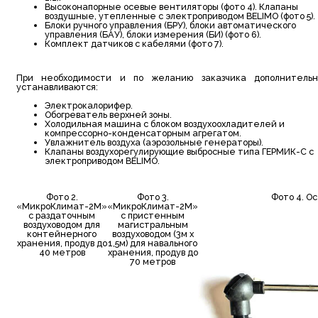
Высоконапорные осевые вентиляторы (фото 4). Клапаны
воздушные, утепленные с электроприводом BELIMO (фото 5).
Блоки ручного управления (БРУ), блоки автоматического
управления (БАУ), блоки измерения (БИ) (фото 6).
Комплект датчиков с кабелями (фото 7).
При необходимости и по желанию заказчика дополнительн
устанавливаются:
Электрокалорифер.
Обогреватель верхней зоны.
Холодильная машина с блоком воздухоохладителей и
компрессорно-конденсаторным агрегатом.
Увлажнитель воздуха (аэрозольные генераторы).
Клапаны воздухорегулирующие выбросные типа ГЕРМИК-С с
электроприводом BELIMO.
Фото 2.
Фото 3.
Фото 4. О
«МикроКлимат-2М»
«МикроКлимат-2М»
с раздаточным
с пристенным
воздуховодом для
магистральным
контейнерного
воздуховодом (3м х
хранения, продув до
1,5м) для навального
40 метров
хранения, продув до
70 метров