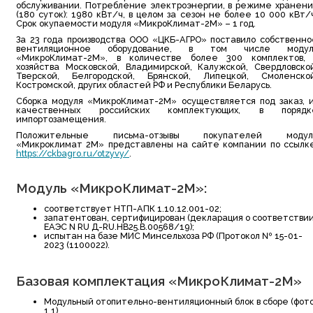
обслуживании. Потребление электроэнергии, в режиме хранени
(180 суток): 1980 кВт/ч, в целом за сезон не более 10 000 кВт/
Cрок окупаемости модуля «МикроКлимат-2М» – 1 год.
За 23 года производства ООО «ЦКБ-АГРО» поставило собственно
вентиляционное оборудование, в том числе модул
«МикроКлимат-2М», в количестве более 300 комплектов, 
хозяйства Московской, Владимирской, Калужской, Свердловской
Тверской, Белгородской, Брянской, Липецкой, Смоленской
Костромской, других областей РФ и Республики Беларусь.
Сборка модуля «МикроКлимат-2М» осуществляется под заказ, и
качественных российских комплектующих, в порядк
импортозамещения.
Положительные письма-отзывы покупателей модул
«Микроклимат 2М» представлены на сайте компании по ссылке
https://ckbagro.ru/otzyvy/
.
Модуль «МикроКлимат-2М»:
соответствует НТП-АПК 1.10.12.001-02;
запатентован, сертифицирован (декларация о соответствии
ЕАЭС N RU Д-RU.НВ25.В.00568/19);
испытан на базе МИС Минсельхоза РФ (Протокол № 15-01-
2023 (1100022).
Базовая комплектация «МикроКлимат-2М»
Модульный отопительно-вентиляционный блок в сборе (фот
1.1).